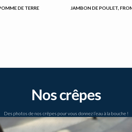
POMME DE TERRE
JAMBON DE POULET, FRO
Nos crêpes
Des photos de nos crêpes pour vous donnez l’eau à la bouche !