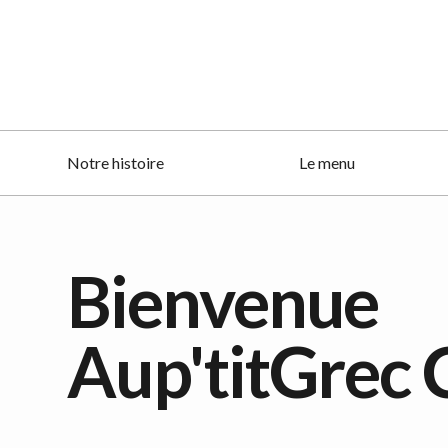
Notre histoire
Le menu
Bienvenue
Aup'titGrec 